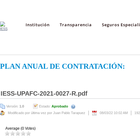
Institución
Transparencia
Seguros Especial
PLAN ANUAL DE CONTRATACIÓN:
IESS-UPAFC-2021-0027-R.pdf
Versión:
1.0
Estado:
Aprobado
Modificado por última vez por Juan Pablo Tarapuez
08/03/22 10:02 AM
192
Average (0 Votes)