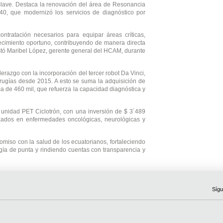
clave. Destaca la renovación del área de Resonancia
40, que modernizó los servicios de diagnóstico por
ntratación necesarios para equipar áreas críticas,
tecimiento oportuno, contribuyendo de manera directa
estó Maribel López, gerente general del HCAM, durante
erazgo con la incorporación del tercer robot Da Vinci,
irugías desde 2015. A esto se suma la adquisición de
a de 460 mil, que refuerza la capacidad diagnóstica y
a unidad PET Ciclotrón, con una inversión de $ 3´489
nzados en enfermedades oncológicas, neurológicas y
miso con la salud de los ecuatorianos, fortaleciendo
ogía de punta y rindiendo cuentas con transparencia y
Sígu