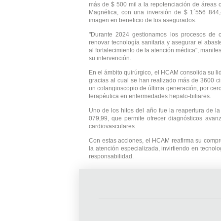
más de $ 500 mil a la repotenciación de áreas 
Magnética, con una inversión de $ 1´556 844,
imagen en beneficio de los asegurados.
"Durante 2024 gestionamos los procesos de co
renovar tecnología sanitaria y asegurar el abas
al fortalecimiento de la atención médica", manif
su intervención.
En el ámbito quirúrgico, el HCAM consolida su lid
gracias al cual se han realizado más de 3600 c
un colangioscopio de última generación, por cerc
terapéutica en enfermedades hepato-biliares.
Uno de los hitos del año fue la reapertura de l
079,99, que permite ofrecer diagnósticos ava
cardiovasculares.
Con estas acciones, el HCAM reafirma su compro
la atención especializada, invirtiendo en tecnol
responsabilidad.