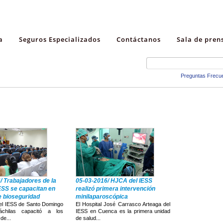
a
Seguros Especializados
Contáctanos
Sala de pren
Preguntas Frecu
/ Trabajadores de la
05-03-2016/ HJCA del IESS
IESS se capacitan en
realizó primera intervención
 bioseguridad
minilaparoscópica
del IESS de Santo Domingo
El Hospital José Carrasco Arteaga del
chilas capacitó a los
IESS en Cuenca es la primera unidad
de...
de salud...