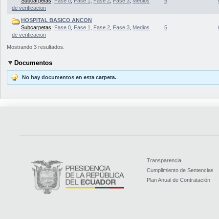
Subcarpetas
:
Fase 0
,
Fase 1
,
Fase 2
,
Fase 3
,
Medios
5
de verificacion
HOSPITAL BASICO ANCON
Subcarpetas
:
Fase 0
,
Fase 1
,
Fase 2
,
Fase 3
,
Medios
5
de verificacion
Mostrando 3 resultados.
Documentos
No hay documentos en esta carpeta.
Transparencia
Cumplimiento de Sentencias
Plan Anual de Contratación