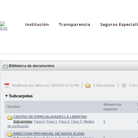
Institución
Transparencia
Seguros Especial
Biblioteca de documentos
Modificado por última vez 19/05/25 12:15 PM
3 Subcarpetas
0 Do
Subcarpetas
Número de
Nombre
carpetas
CENTRO DE ESPECIALIDADES LA LIBERTAD
Subcarpetas
:
Fase 0
,
Fase 1
,
Fase 2
,
Fase 3
,
Medios
5
de verificacion
DIRECCION PROVINCIAL DE SANTA ELENA