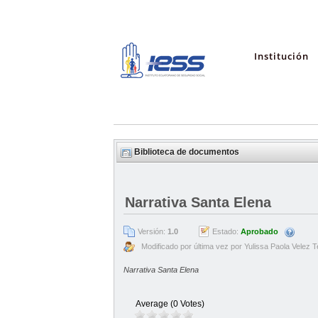
Institución
Biblioteca de documentos
Narrativa Santa Elena
Versión:
1.0
Estado:
Aprobado
Modificado por última vez por Yulissa Paola Velez Te
Narrativa Santa Elena
Average (0 Votes)