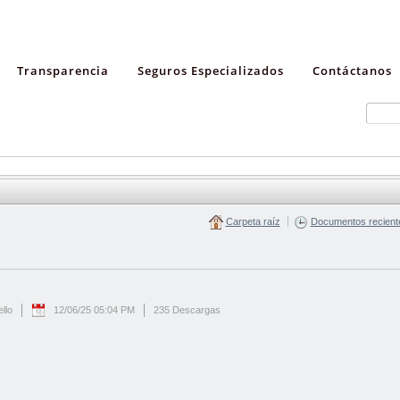
Transparencia
Seguros Especializados
Contáctanos
Carpeta raíz
Documentos recient
llo
12/06/25 05:04 PM
235 Descargas