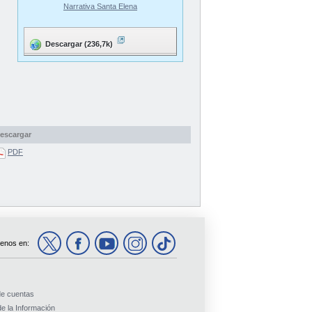
Narrativa Santa Elena
Descargar (236,7k)
escargar
PDF
enos en:
de cuentas
e la Información