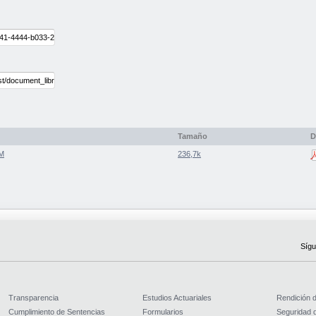
Tamaño
D
PM
236,7k
Sígu
Transparencia
Estudios Actuariales
Rendición 
Cumplimiento de Sentencias
Formularios
Seguridad d