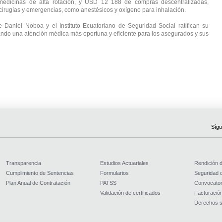
medicinas de alta rotación, y USD 12 188 de compras descentralizadas, 
cirugías y emergencias, como anestésicos y oxígeno para inhalación.
 Daniel Noboa y el Instituto Ecuatoriano de Seguridad Social ratifican su 
ndo una atención médica más oportuna y eficiente para los asegurados y sus 
Sígu
Transparencia
Estudios Actuariales
Rendición 
Cumplimiento de Sentencias
Formularios
Seguridad d
Plan Anual de Contratación
PATSS
Convocator
Validación de certificados
Facturación
Derechos s