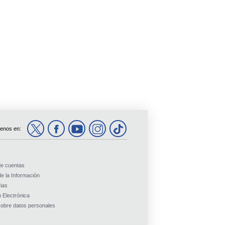
enos en:
de cuentas
e la Información
ias
 Electrónica
obre datos personales