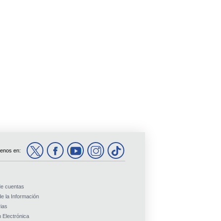
enos en:
de cuentas
e la Información
ias
 Electrónica