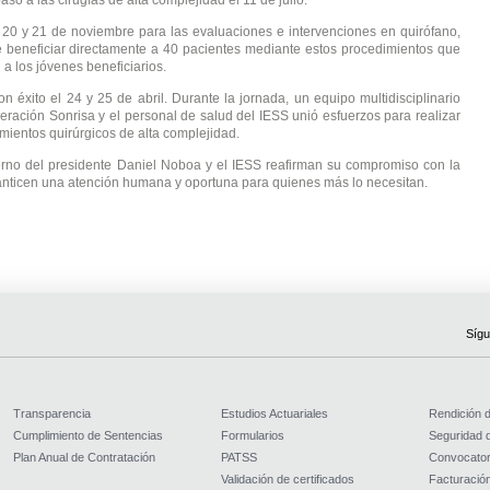
so a las cirugías de alta complejidad el 11 de julio.
l 20 y 21 de noviembre para las evaluaciones e intervenciones en quirófano,
é beneficiar directamente a 40 pacientes mediante estos procedimientos que
 a los jóvenes beneficiarios.
n éxito el 24 y 25 de abril. Durante la jornada, un equipo multidisciplinario
ración Sonrisa y el personal de salud del IESS unió esfuerzos para realizar
imientos quirúrgicos de alta complejidad.
ierno del presidente Daniel Noboa y el IESS reafirman su compromiso con la
nticen una atención humana y oportuna para quienes más lo necesitan.
Sígu
Transparencia
Estudios Actuariales
Rendición 
Cumplimiento de Sentencias
Formularios
Seguridad d
Plan Anual de Contratación
PATSS
Convocator
Validación de certificados
Facturación