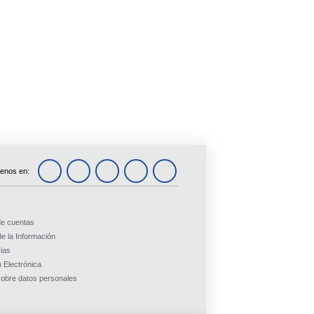
enos en:
de cuentas
e la Información
ias
 Electrónica
obre datos personales