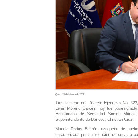
Quito, 23 de febrero de 2018
Tras la firma del Decreto Ejecutivo No. 322,
Lenín Moreno Garcés, hoy fue posesionado el
Ecuatoriano de Seguridad Social, Manolo 
Superintendente de Bancos, Christian Cruz.
Manolo Rodas Beltrán, azogueño de nacimie
caracterizada por su vocación de servicio 