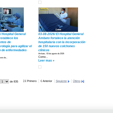
»
/ Hospital General
03-08-2026/ El Hospital General
stablece los
Ambato fortalece la atención
ntos de
hospitalaria con la incorporación
ología para agilizar el
de 150 nuevos colchones
o de enfermedades
clínicos
Ambato, 03 de agosto de 2026
Como...
sto de...
Leer mas »
»
Primero
Anterior
Siguiente
Último
de 835