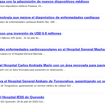
taza con la adquisición de nuevos dispositivos médicos
evos dispositivos médicos Pastaza, 01...
ecnología que mejora el diagnóstico de enfermedades cardíacas
stico de enfermedades cardíacas Boletín Nro. 336 ...
on una inversión de USD 6,8 millones
illones 335 Quito, 31 de julio de...
der enfermedades cardiovasculares en el Hospital General Macha
lares en el Hospital General Machala ...
el Hospital Carlos Andrade Marín con un área renovada para paci
rín con un área renovada para pacientes en observación ...
ra el Hospital General Ambato de Tungurahua, garantizando un se
 de Tungurahua, garantizando un servicio médico de calidad 332 ...
el Hospital IESS de Quevedo
 331 Quevedo, 28 de julio de 2026 Con...