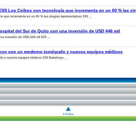
IESS Los Ceibos con tecnología que incrementa en un 60 % las ci
ía que incrementa en un 60 % las cirugías laparoscópicas 330 ...
ospital del Sur de Quito con una inversión de USD 446 mil
una inversión de USD 446 mil 329 ...
hoyo con un moderno tomógrafo y nuevos equipos médicos
fo y nuevos equipos médicos 328 Babahoyo,...
Ir Arriba