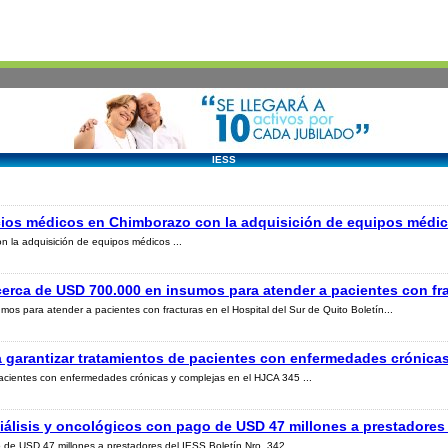
IESS
vicios médicos en Chimborazo con la adquisición de equipos médi
n la adquisición de equipos médicos ...
erca de USD 700.000 en insumos para atender a pacientes con frac
s para atender a pacientes con fracturas en el Hospital del Sur de Quito Boletín...
 garantizar tratamientos de pacientes con enfermedades crónica
acientes con enfermedades crónicas y complejas en el HJCA 345 ...
iálisis y oncológicos con pago de USD 47 millones a prestadores
o de USD 47 millones a prestadores del IESS Boletín Nro. 342 ...