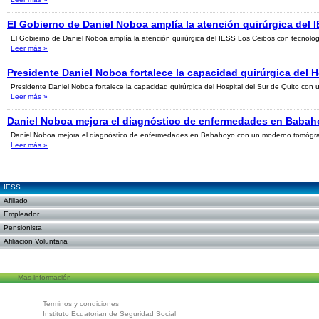
El Gobierno de Daniel Noboa amplía la atención quirúrgica del 
El Gobierno de Daniel Noboa amplía la atención quirúrgica del IESS Los Ceibos con tecnolog
Leer más
»
Presidente Daniel Noboa fortalece la capacidad quirúrgica del H
Presidente Daniel Noboa fortalece la capacidad quirúrgica del Hospital del Sur de Quito con 
Leer más
»
Daniel Noboa mejora el diagnóstico de enfermedades en Baba
Daniel Noboa mejora el diagnóstico de enfermedades en Babahoyo con un moderno tomógra
Leer más
»
IESS
Afiliado
Empleador
Pensionista
Afiliacion Voluntaria
Mas información
Terminos y condiciones
Instituto Ecuatorian de Seguridad Social