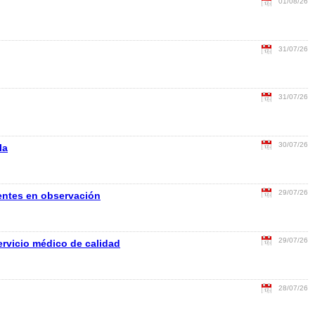
01/08/26
31/07/26
31/07/26
30/07/26
la
29/07/26
entes en observación
29/07/26
rvicio médico de calidad
28/07/26