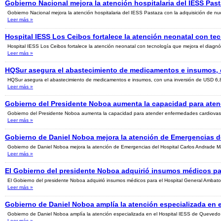
Gobierno Nacional mejora la atención hospitalaria del IESS Pas
Gobierno Nacional mejora la atención hospitalaria del IESS Pastaza con la adquisición de nu
Leer más
»
Hospital IESS Los Ceibos fortalece la atención neonatal con t
Hospital IESS Los Ceibos fortalece la atención neonatal con tecnología que mejora el diagnó
Leer más
»
HQSur asegura el abastecimiento de medicamentos e insumos, c
HQSur asegura el abastecimiento de medicamentos e insumos, con una inversión de USD 6,8 m
Leer más
»
Gobierno del Presidente Noboa aumenta la capacidad para aten
Gobierno del Presidente Noboa aumenta la capacidad para atender enfermedades cardiovascu
Leer más
»
Gobierno de Daniel Noboa mejora la atención de Emergencias d
Gobierno de Daniel Noboa mejora la atención de Emergencias del Hospital Carlos Andrade Ma
Leer más
»
El Gobierno del presidente Noboa adquirió insumos médicos pa
El Gobierno del presidente Noboa adquirió insumos médicos para el Hospital General Ambato
Leer más
»
Gobierno de Daniel Noboa amplía la atención especializada en 
Gobierno de Daniel Noboa amplía la atención especializada en el Hospital IESS de Quevedo
Leer más
»