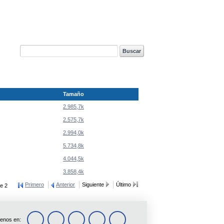
Tamaño
2.985,7k
2.575,7k
2.994,0k
5.734,8k
4.044,5k
3.858,4k
Primero
Anterior
Siguiente
Último
e 2
enos en: