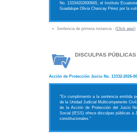
No. 13334202600665, el Instituto Ecuatori
Guadalupe Olivia Chancay Pérez por la vuln
Sentencia de primera instancia - (
Click aquí
)
DISCULPAS PÚBLICAS
Acción de Protección Juicio No. 13332-2026-0
"En cumplimiento a la sentencia emitida p
de la Unidad Judicial Multicompetente Civi
de la Acción de Protección del Juicio No
Social (IESS) ofrece disculpas públicas a 
constitucionales."