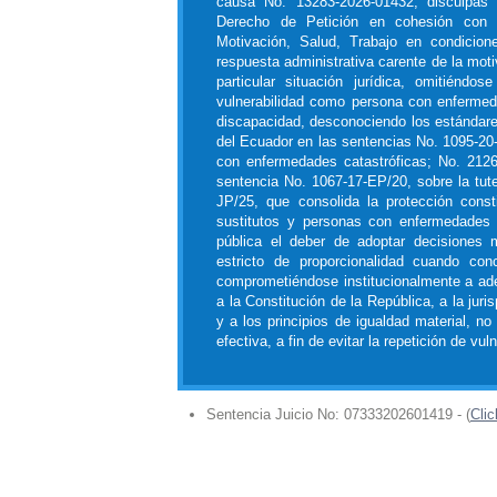
causa No. 13283-2026-01432, disculpas p
Derecho de Petición en cohesión con l
Motivación, Salud, Trabajo en condicio
respuesta administrativa carente de la moti
particular situación jurídica, omitiénd
vulnerabilidad como persona con enfermeda
discapacidad, desconociendo los estándares
del Ecuador en las sentencias No. 1095-20-
con enfermedades catastróficas; No. 2126
sentencia No. 1067-17-EP/20, sobre la tute
JP/25, que consolida la protección const
sustitutos y personas con enfermedades 
pública el deber de adoptar decisiones 
estricto de proporcionalidad cuando conc
comprometiéndose institucionalmente a ade
a la Constitución de la República, a la jur
y a los principios de igualdad material, no
efectiva, a fin de evitar la repetición de vul
Sentencia Juicio No: 07333202601419 - (
Clic