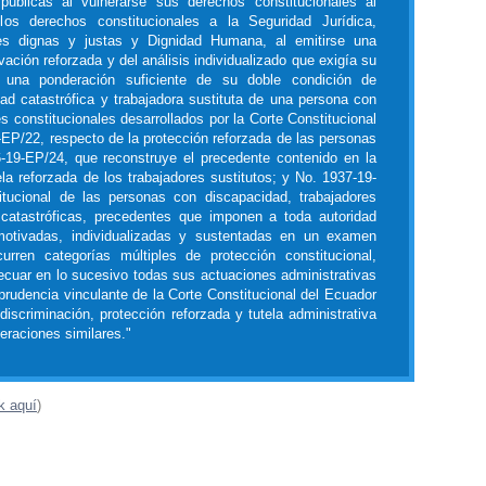
úblicas al vulnerarse sus derechos constitucionales al
os derechos constitucionales a la Seguridad Jurídica,
nes dignas y justas y Dignidad Humana, al emitirse una
vación reforzada y del análisis individualizado que exigía su
ose una ponderación suficiente de su doble condición de
d catastrófica y trabajadora sustituta de una persona con
 constitucionales desarrollados por la Corte Constitucional
EP/22, respecto de la protección reforzada de las personas
-19-EP/24, que reconstruye el precedente contenido en la
la reforzada de los trabajadores sustitutos; y No. 1937-19-
itucional de las personas con discapacidad, trabajadores
catastróficas, precedentes que imponen a toda autoridad
motivadas, individualizadas y sustentadas en un examen
urren categorías múltiples de protección constitucional,
cuar en lo sucesivo todas sus actuaciones administrativas
isprudencia vinculante de la Corte Constitucional del Ecuador
 discriminación, protección reforzada y tutela administrativa
neraciones similares."
k aquí
)