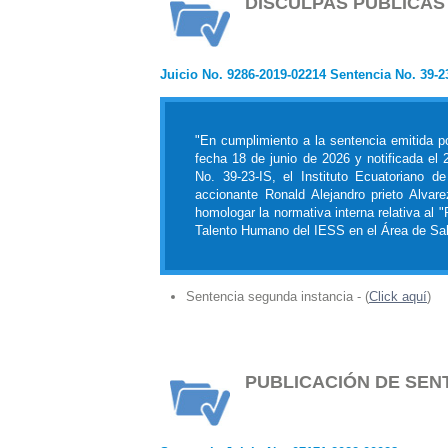
DISCULPAS PÚBLICAS 
Juicio No. 9286-2019-02214 Sentencia No. 39-2
"En cumplimiento a la sentencia emitida po
fecha 18 de junio de 2026 y notificada el 
No. 39-23-IS, el Instituto Ecuatoriano d
accionante Ronald Alejandro prieto Alvar
homologar la normativa interna relativa al
Talento Humano del IESS en el Área de Sal
Sentencia segunda instancia - (
Click aquí
)
PUBLICACIÓN DE SEN