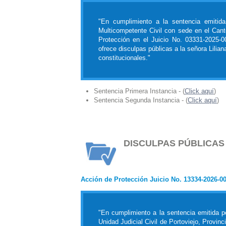
"En cumplimiento a la sentencia emitida
Multicompetente Civil con sede en el Cant
Protección en el Juicio No. 03331-2025-0
ofrece disculpas públicas a la señora Lilia
constitucionales."
Sentencia Primera Instancia - (
Click aquí
)
Sentencia Segunda Instancia - (
Click aquí
)
DISCULPAS PÚBLICAS
Acción de Protección Juicio No. 13334-2026-0
"En cumplimiento a la sentencia emitida p
Unidad Judicial Civil de Portoviejo, Provin