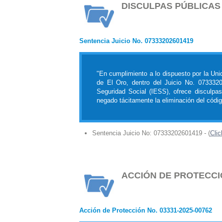
DISCULPAS PÚBLICAS
Sentencia Juicio No. 07333202601419
"En cumplimiento a lo dispuesto por la Unid
de El Oro, dentro del Juicio No. 0733320
Seguridad Social (IESS), ofrece disculpas
negado tácitamente la eliminación del cód
Sentencia Juicio No: 07333202601419 - (
Clic
ACCIÓN DE PROTECCI
Acción de Protección No. 03331-2025-00762