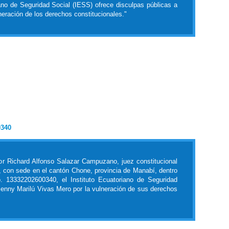
ano de Seguridad Social (IESS) ofrece disculpas públicas a
eración de los derechos constitucionales."
0340
or Richard Alfonso Salazar Campuzano, juez constitucional
l, con sede en el cantón Chone, provincia de Manabí, dentro
. 13332202600340, el Instituto Ecuatoriano de Seguridad
Jenny Marilú Vivas Mero por la vulneración de sus derechos