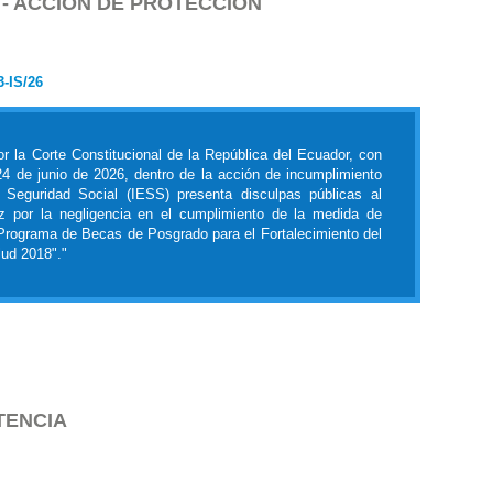
- ACCIÓN DE PROTECCIÓN
3-IS/26
r la Corte Constitucional de la República del Ecuador, con
24 de junio de 2026, dentro de la acción de incumplimiento
e Seguridad Social (IESS) presenta disculpas públicas al
ez por la negligencia en el cumplimiento de la medida de
 "Programa de Becas de Posgrado para el Fortalecimiento del
ud 2018"."
TENCIA