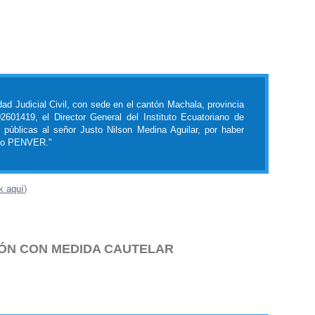
ad Judicial Civil, con sede en el cantón Machala, provincia
2601419, el Director General del Instituto Ecuatoriano de
 públicas al señor Justo Nilson Medina Aguilar, por haber
igo PENVER."
k aquí
)
ÓN CON MEDIDA CAUTELAR