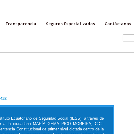
Transparencia
Seguros Especializados
Contáctanos
1432
stituto Ecuatoriano de Seguridad Social (IESS), a través de
frece a la ciudadana MARÍA GEMA PICO MOREIRA, C.C.:
ntencia Constitucional de primer nivel dictada dentro de la