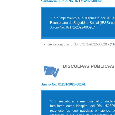
Sentencia Juicio No. 07171-2022-00028
"En cumplimiento a lo dispuesto por la Sala
Ecuatoriano de Seguridad Social (IESS) publ
Juicio No. 07171-2022-00028."
Sentencia Juicio No: 07171-2022-00028 - (
Cl
DISCULPAS PÚBLICAS
Juicio No. 01281-2026-00141
"Con respeto a la memoria del ciudada
familiares como Hospital del Río -HOSPI
reconocemos que nuestras omisiones adm