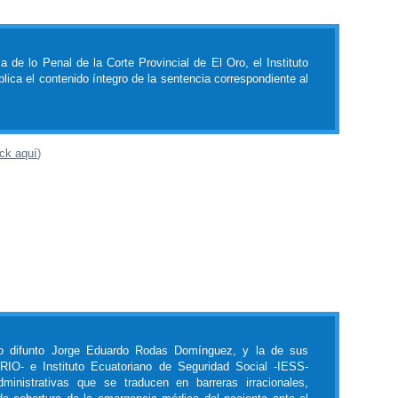
 de lo Penal de la Corte Provincial de El Oro, el Instituto
ica el contenido íntegro de la sentencia correspondiente al
ick aquí
)
no difunto Jorge Eduardo Rodas Domínguez, y la de sus
RIO- e Instituto Ecuatoriano de Seguridad Social -IESS-
inistrativas que se traducen en barreras irracionales,