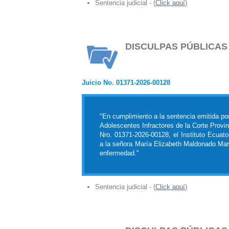
Sentencia judicial - (
Click aquí
)
DISCULPAS PÚBLICAS
Juicio No. 01371-2026-00128
"En cumplimiento a la sentencia emitida por
Adolescentes Infractores de la Corte Provin
Nro. 01371-2026-00128, el Instituto Ecuato
a la señora María Elizabeth Maldonado Marc
enfermedad."
Sentencia judicial - (
Click aquí
)