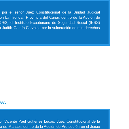
 por el señor Juez Constitucional de la Unidad Judicial
ón La Troncal, Provincia del Cañar, dentro de la Acción de
0762, el Instituto Ecuatoriano de Seguridad Social (IESS)
na Judith García Carvajal, por la vulneración de sus derechos
0665
or Vicente Paul Gutiérrez Lucas, Juez Constitucional de la
cia de Manabí, dentro de la Acción de Protección en el Juicio