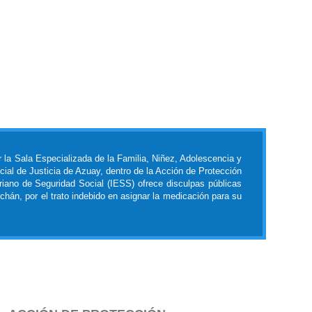
 la Sala Especializada de la Familia, Niñez, Adolescencia y
cial de Justicia de Azuay, dentro de la Acción de Protección
riano de Seguridad Social (IESS) ofrece disculpas públicas
hán, por el trato indebido en asignar la medicación para su