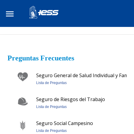
Citas Médicas en Línea
Atención al Ciudadano
Buscar
Aplicaciones en Línea
¡Afíliate ya!
Preguntas Frecuentes
Institución
Seguro General de Salud Individual y Famili
Transparencia
Lista de Preguntas
Seguros Especializados
Seguro de Riesgos del Trabajo
Lista de Preguntas
Contáctanos
Sala de Prensa
Seguro Social Campesino
Lista de Preguntas