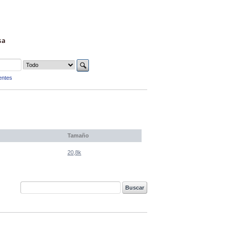
sa
entes
Tamaño
20,8k