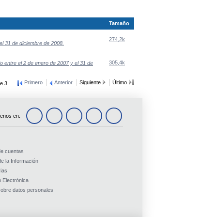
Tamaño
274,2k
el 31 de diciembre de 2008.
305,4k
 entre el 2 de enero de 2007 y el 31 de
Primero
Anterior
Siguiente
Último
e 3
enos en:
de cuentas
e la Información
ias
 Electrónica
obre datos personales