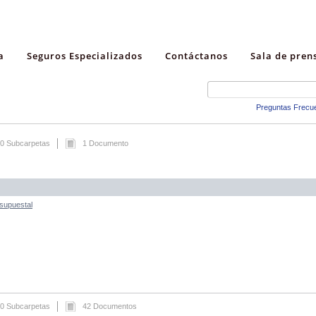
a
Seguros Especializados
Contáctanos
Sala de pren
Preguntas Frecu
0 Subcarpetas
1 Documento
esupuestal
0 Subcarpetas
42 Documentos