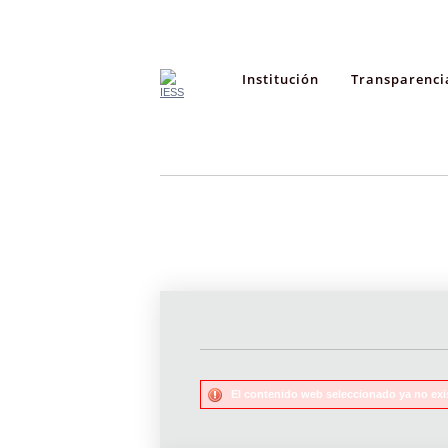
Institución
Transparenci
El contenido web seleccionado ya no exi