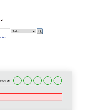
sa
entes
enos en: