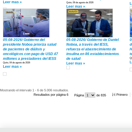
Leer mas »
Quito, 06 de agosto de 2026
L
Leer mas »
05-08-2026/ Gobierno del
05-08-2026/ Gobierno de Daniel
0
presidente Noboa prioriza salud
Noboa, a través del IESS,
d
de pacientes de diálisis y
refuerza el abastecimiento de
H
oncológicos con pago de USD 47
insulina en 86 establecimientos
t
millones a prestadores del IESS
de salud
Q
L
Quito, 04 de agosto de 2026
Leer mas »
Leer mas »
Mostrando el intervalo 1 - 6 de 5.006 resultados.
Resultados por página 6
Primero
Página
de 835