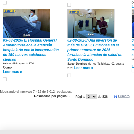
Qu
L
03-08-2026/ El Hospital General
02-08-2026/ Una inversión de
0
Ambato fortalece la atención
más de USD 3,1 millones en el
B
hospitalaria con la incorporación
primer semestre de 2026
m
de 150 nuevos colchones
fortalece la atención de salud en
s
clínicos
Santo Domingo
B
Ambato, 03 de agosto de 2026
Santo Domingo de los Tsáchilas, 02 agosto
L
Como...
Leer mas »
2026
Leer mas »
Mostrando el intervalo 7 - 12 de 5.012 resultados.
Resultados por página 6
Primero
Página
de 836