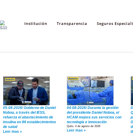
Institución
Transparencia
Seguros Especial
Boletines
Videos
05-08-2026/ Gobierno de Daniel
04-08-2026/ Durante la gestión
0
Noboa, a través del IESS,
del presidente Daniel Noboa, el
Q
refuerza el abastecimiento de
HCAM mejora sus servicios con
p
insulina en 86 establecimientos
tecnología e innovación
G
de salud
Quito, 4 de agosto de 2026
d
Leer mas »
Leer mas »
d