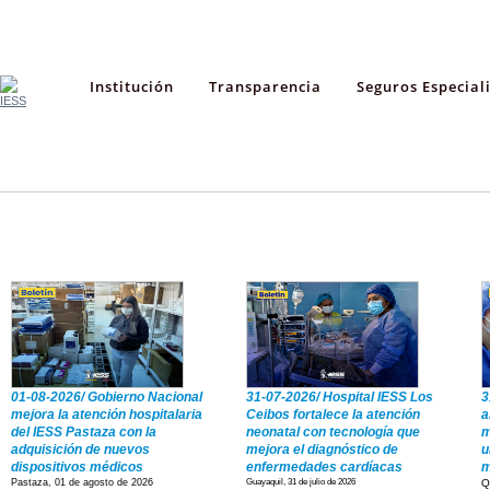
Institución
Transparencia
Seguros Especial
Boletines
Videos
01-08-2026/ Gobierno Nacional
31-07-2026/ Hospital IESS Los
3
mejora la atención hospitalaria
Ceibos fortalece la atención
a
del IESS Pastaza con la
neonatal con tecnología que
m
adquisición de nuevos
mejora el diagnóstico de
u
dispositivos médicos
enfermedades cardíacas
m
Pastaza, 01 de agosto de 2026
Guayaquil, 31 de julio de 2026
Q