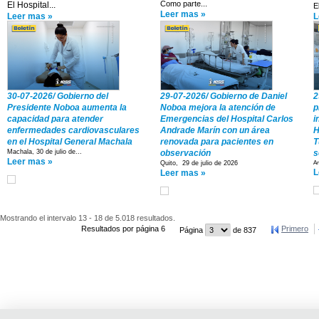
Como parte...
El Hospital...
El
Leer mas »
Leer mas »
L
30-07-2026/ Gobierno del
29-07-2026/ Gobierno de Daniel
2
Presidente Noboa aumenta la
Noboa mejora la atención de
p
capacidad para atender
Emergencias del Hospital Carlos
i
enfermedades cardiovasculares
Andrade Marín con un área
H
en el Hospital General Machala
renovada para pacientes en
T
Machala, 30 de julio de...
observación
s
Leer mas »
Quito, 29 de julio de 2026
Am
L
Leer mas »
Mostrando el intervalo 13 - 18 de 5.018 resultados.
Resultados por página 6
Primero
Página
de 837