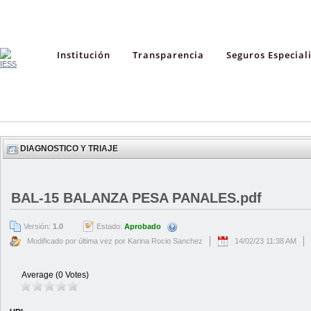
Institución
Transparencia
Seguros Especial
DIAGNOSTICO Y TRIAJE
BAL-15 BALANZA PESA PANALES.pdf
Versión:
1.0
Estado:
Aprobado
Modificado por última vez por Karina Rocio Sanchez
14/02/23 11:38 AM
Average (0 Votes)