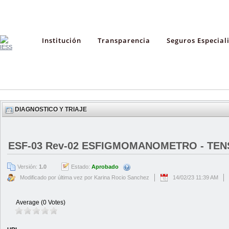
Institución
Transparencia
Seguros Especial
DIAGNOSTICO Y TRIAJE
ESF-03 Rev-02 ESFIGMOMANOMETRO - TEN
Versión:
1.0
Estado:
Aprobado
Modificado por última vez por Karina Rocio Sanchez
14/02/23 11:39 AM
Average (0 Votes)