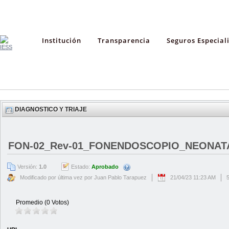
Institución
Transparencia
Seguros Especial
DIAGNOSTICO Y TRIAJE
FON-02_Rev-01_FONENDOSCOPIO_NEONATA
Versión:
1.0
Estado:
Aprobado
Modificado por última vez por Juan Pablo Tarapuez
21/04/23 11:23 AM
Promedio (0 Votos)