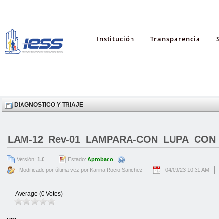
Institución
Transparencia
DIAGNOSTICO Y TRIAJE
LAM-12_Rev-01_LAMPARA-CON_LUPA_CON_
Versión:
1.0
Estado:
Aprobado
Modificado por última vez por Karina Rocio Sanchez
04/09/23 10:31 AM
Average (0 Votes)