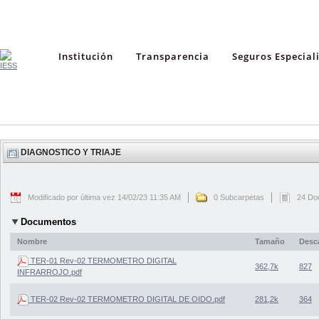
Institución
Transparencia
Seguros Especial
DIAGNOSTICO Y TRIAJE
Modificado por última vez 14/02/23 11:35 AM
0 Subcarpetas
24 Do
Documentos
Nombre
Tamaño
Desc
TER-01 Rev-02 TERMOMETRO DIGITAL
362,7k
827
INFRARROJO.pdf
TER-02 Rev-02 TERMOMETRO DIGITAL DE OIDO.pdf
281,2k
364