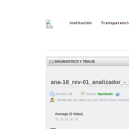
Institución
Transparenci
DIAGNOSTICO Y TRIAJE
ana-18_rev-01_analizador_-_
Versión:
1.0
Estado:
Aprobado
Modificado por última vez por Karina Rocio Sanche
Average (0 Votes)