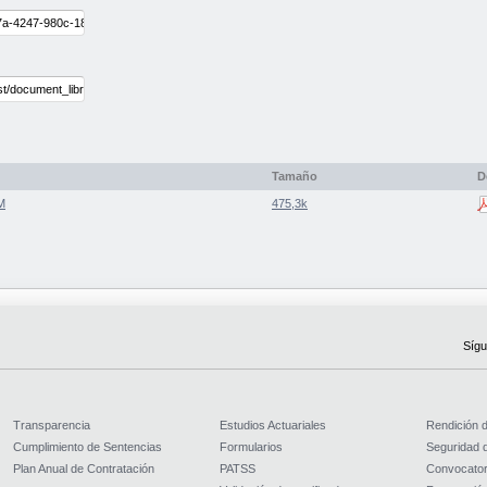
Tamaño
D
M
475,3k
Sígu
Transparencia
Estudios Actuariales
Rendición 
Cumplimiento de Sentencias
Formularios
Seguridad d
Plan Anual de Contratación
PATSS
Convocator