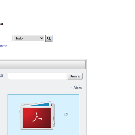
sa
entes
es
« Atrás