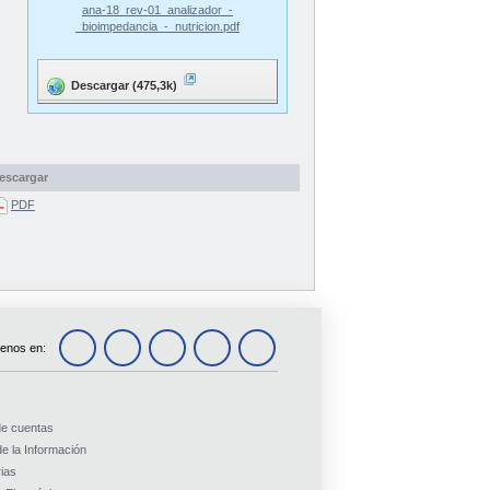
ana-18_rev-01_analizador_-
_bioimpedancia_-_nutricion.pdf
Descargar (475,3k)
escargar
PDF
enos en:
de cuentas
e la Información
ias