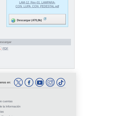
LAM-12_Rev-01_LAMPARA-
CON_LUPA_CON_PEDESTAL.pdf
Descargar (470,9k)
escargar
PDF
enos en:
de cuentas
e la Información
ias