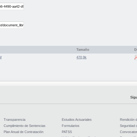
Tamaño
D
M
470,9k
Sígu
Transparencia
Estudios Actuariales
Rendición 
Cumplimiento de Sentencias
Formularios
Seguridad d
Plan Anual de Contratación
PATSS
Convocator