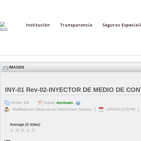
Institución
Transparencia
Seguros Especial
IMAGEN
INY-01 Rev-02-INYECTOR DE MEDIO DE CO
Versión:
1.0
Estado:
Aprobado
Modificado por última vez por Karina Rocio Sanchez
14/02/23 12:25 PM
Average (0 Votes)