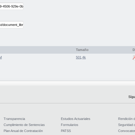
Tamaño
D
PM
501,4k
Sígu
Transparencia
Estudios Actuariales
Rendición 
Cumplimiento de Sentencias
Formularios
Seguridad d
Plan Anual de Contratación
PATSS
Convocator