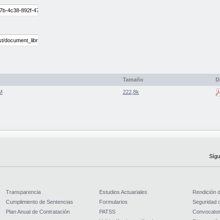
Tamaño
D
M
222,8k
Sígu
Transparencia
Estudios Actuariales
Rendición 
Cumplimiento de Sentencias
Formularios
Seguridad d
Plan Anual de Contratación
PATSS
Convocator