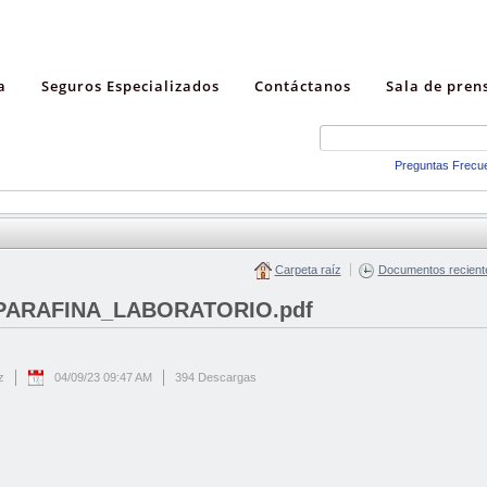
a
Seguros Especializados
Contáctanos
Sala de pren
Preguntas Frecu
Carpeta raíz
Documentos recient
PARAFINA_LABORATORIO.pdf
z
04/09/23 09:47 AM
394 Descargas