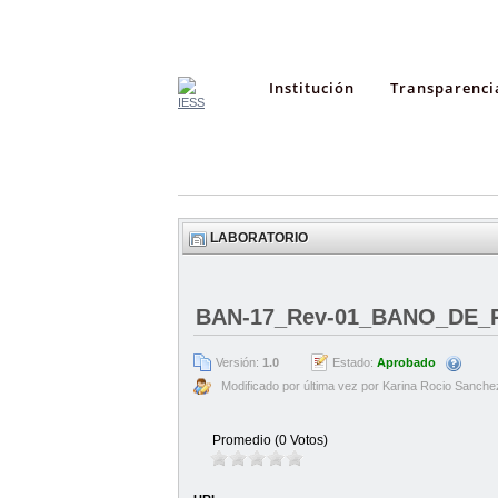
Institución
Transparenci
LABORATORIO
BAN-17_Rev-01_BANO_DE_
Versión:
1.0
Estado:
Aprobado
Modificado por última vez por Karina Rocio Sanche
Promedio (0 Votos)