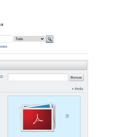
sa
entes
es
« Atrás