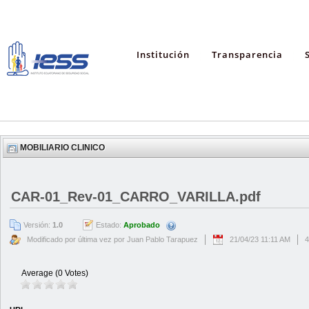
Institución
Transparencia
MOBILIARIO CLINICO
CAR-01_Rev-01_CARRO_VARILLA.pdf
Versión:
1.0
Estado:
Aprobado
Modificado por última vez por Juan Pablo Tarapuez
21/04/23 11:11 AM
4
Average (0 Votes)