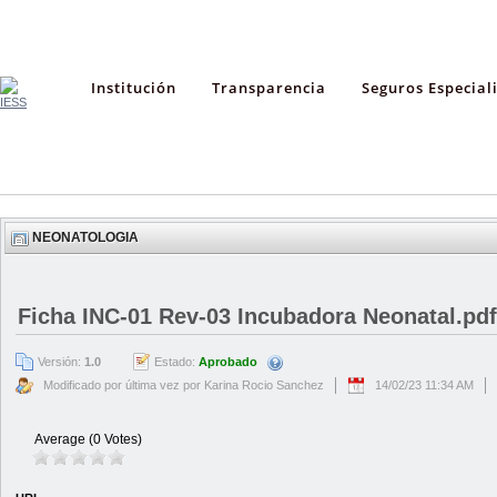
Institución
Transparencia
Seguros Especial
NEONATOLOGIA
Ficha INC-01 Rev-03 Incubadora Neonatal.pdf
Versión:
1.0
Estado:
Aprobado
Modificado por última vez por Karina Rocio Sanchez
14/02/23 11:34 AM
Average (0 Votes)