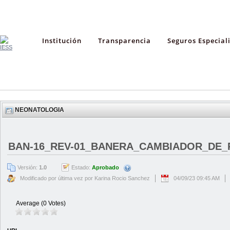
Institución
Transparencia
Seguros Especial
NEONATOLOGIA
BAN-16_REV-01_BANERA_CAMBIADOR_DE_
Versión:
1.0
Estado:
Aprobado
Modificado por última vez por Karina Rocio Sanchez
04/09/23 09:45 AM
Average (0 Votes)