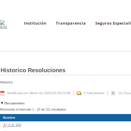
Institución
Transparencia
Seguros Especial
Historico Resoluciones
Historico
Modificado por última vez 30/01/20 09:22 AM
0 Subcarpetas
111 Doc
Documentos
Mostrando el intervalo 1 - 20 de 111 resultados.
Nombre
C.D. 010