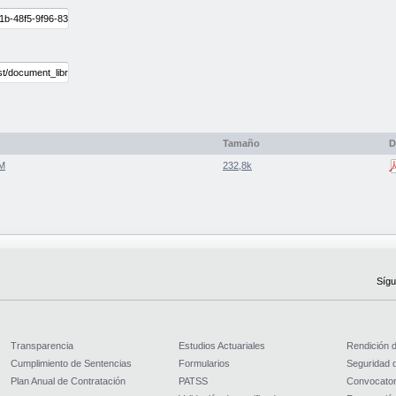
Tamaño
D
PM
232,8k
Sígu
Transparencia
Estudios Actuariales
Rendición 
Cumplimiento de Sentencias
Formularios
Seguridad d
Plan Anual de Contratación
PATSS
Convocator