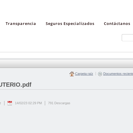
Transparencia
Seguros Especializados
Contáctanos
Carpeta raíz
Documentos recient
UTERIO.pdf
z
14/02/23 02:29 PM
791 Descargas