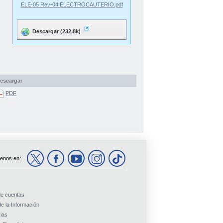
ELE-05 Rev-04 ELECTROCAUTERIO.pdf
Descargar (232,8k)
escargar
PDF
enos en:
de cuentas
e la Información
ias