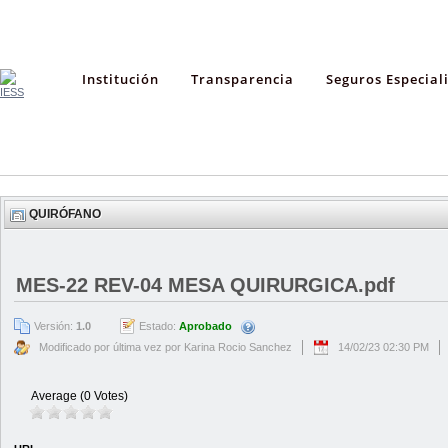
Institución
Transparencia
Seguros Especial
QUIRÓFANO
MES-22 REV-04 MESA QUIRURGICA.pdf
Versión:
1.0
Estado:
Aprobado
Modificado por última vez por Karina Rocio Sanchez
14/02/23 02:30 PM
Average (0 Votes)