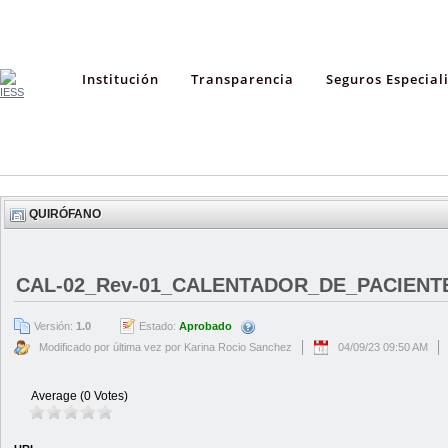
Institución
Transparencia
Seguros Especial
QUIRÓFANO
CAL-02_Rev-01_CALENTADOR_DE_PACIENT
Versión:
1.0
Estado:
Aprobado
Modificado por última vez por Karina Rocio Sanchez
04/09/23 09:50 AM
Average (0 Votes)