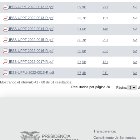
IESS-UPPT-2022-0012-R.pdf
89,9k
221
No
IESS-UPPT-2022-0013-R.pdf
93,7k
153
No
IESS-UPPT-2022-0014-R.pdf
91,6k
148
No
IESS-UPPT-2022-0015-R.pdf
86,3k
291
No
IESS-UPPT-2022-0016-R.pdf
95,0k
222
No
IESS-UPPT-2022-0017-R.pdf
87,5k
131
No
IESS-UPPU-2022-0015-R.pdf
87,4k
211
No
Mostrando el intervalo 41 - 60 de 61 resultados.
Resultados por página 20
Página
d
Transparencia
Cumplimiento de Sentencias