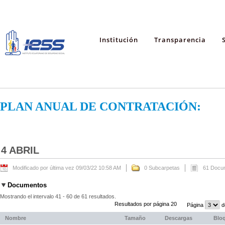
Institución
Transparencia
PLAN ANUAL DE CONTRATACIÓN:
4 ABRIL
Modificado por última vez 09/03/22 10:58 AM
0 Subcarpetas
61 Docu
Documentos
Mostrando el intervalo 41 - 60 de 61 resultados.
Resultados por página 20
Página
d
Nombre
Tamaño
Descargas
Blo