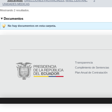
Subcarpetas
:
DIRECCIONES PROVINCIALES
,
NIVEL CENTRAL
,
3
UNIDADES MEDICAS
Mostrando 2 resultados.
Documentos
No hay documentos en esta carpeta.
Transparencia
Cumplimiento de Sentencias
Plan Anual de Contratación