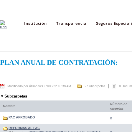
Institución
Transparencia
Seguros Especial
PLAN ANUAL DE CONTRATACIÓN:
Modificado por última vez 09/03/22 10:38 AM
2 Subcarpetas
0 Docum
Subcarpetas
Número de
Nombre
carpetas
PAC APROBADO
0
REFORMAS AL PAC