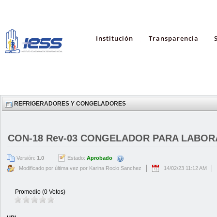
Institución
Transparencia
REFRIGERADORES Y CONGELADORES
CON-18 Rev-03 CONGELADOR PARA LABORA
Versión:
1.0
Estado:
Aprobado
Modificado por última vez por Karina Rocio Sanchez
14/02/23 11:12 AM
Promedio (0 Votos)