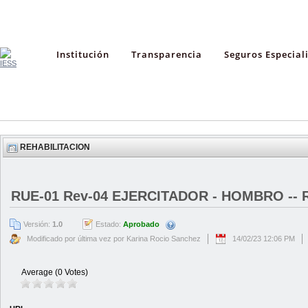
Institución
Transparencia
Seguros Especial
REHABILITACION
RUE-01 Rev-04 EJERCITADOR - HOMBRO --
Versión:
1.0
Estado:
Aprobado
Modificado por última vez por Karina Rocio Sanchez
14/02/23 12:06 PM
Average (0 Votes)