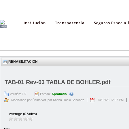
Institución
Transparencia
Seguros Especial
REHABILITACION
TAB-01 Rev-03 TABLA DE BOHLER.pdf
Versión:
1.0
Estado:
Aprobado
Modificado por última vez por Karina Rocio Sanchez
14/02/23 12:07 PM
Average (0 Votes)