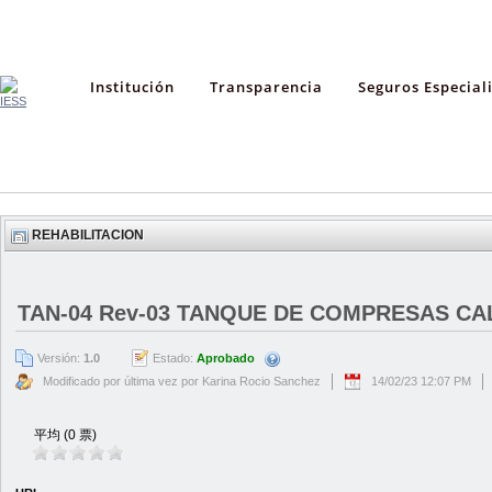
Institución
Transparencia
Seguros Especial
REHABILITACION
TAN-04 Rev-03 TANQUE DE COMPRESAS CAL
Versión:
1.0
Estado:
Aprobado
Modificado por última vez por Karina Rocio Sanchez
14/02/23 12:07 PM
平均 (0 票)