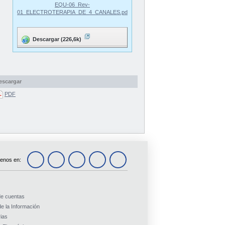
EQU-06_Rev-
01_ELECTROTERAPIA_DE_4_CANALES.pdf
Descargar (226,6k)
escargar
PDF
enos en:
de cuentas
e la Información
ias