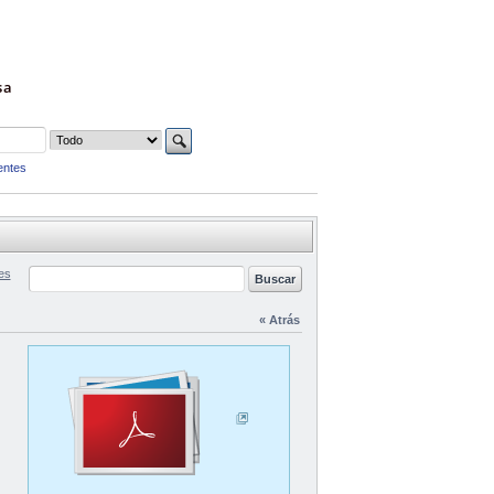
sa
entes
es
« Atrás