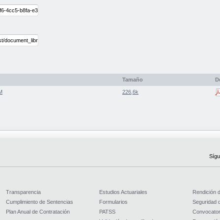
Tamaño
D
M
226,6k
Sígu
Transparencia
Estudios Actuariales
Rendición 
Cumplimiento de Sentencias
Formularios
Seguridad d
Plan Anual de Contratación
PATSS
Convocator