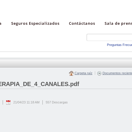
a
Seguros Especializados
Contáctanos
Sala de pren
Preguntas Frecu
Carpeta raíz
Documentos recient
ERAPIA_DE_4_CANALES.pdf
21/04/23 11:18 AM
557 Descargas