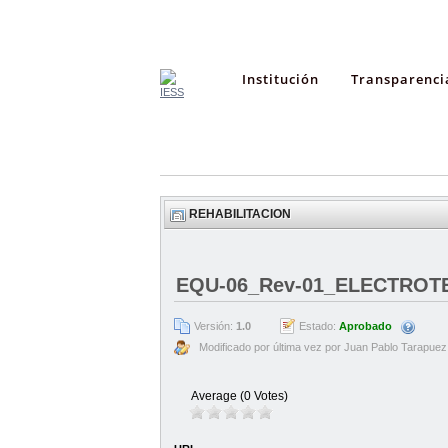
Institución
Transparenci
REHABILITACION
EQU-06_Rev-01_ELECTROT
Versión:
1.0
Estado:
Aprobado
Modificado por última vez por Juan Pablo Tarapuez
Average (0 Votes)