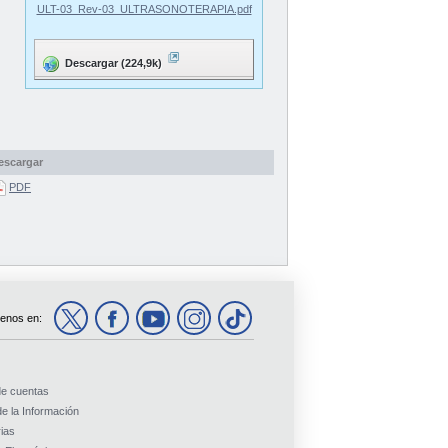
ULT-03_Rev-03_ULTRASONOTERAPIA.pdf
Descargar (224,9k)
escargar
PDF
enos en:
de cuentas
e la Información
ias