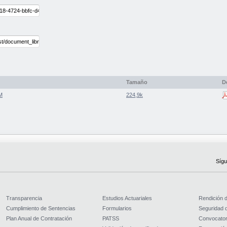
Tamaño
D
M
224,9k
Sígu
Transparencia
Estudios Actuariales
Rendición 
Cumplimiento de Sentencias
Formularios
Seguridad d
Plan Anual de Contratación
PATSS
Convocator