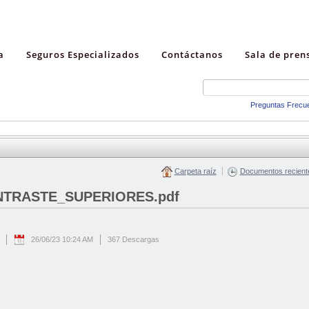
a
Seguros Especializados
Contáctanos
Sala de pren
Preguntas Frecu
Carpeta raíz
Documentos recient
NTRASTE_SUPERIORES.pdf
26/06/23 10:24 AM
367 Descargas