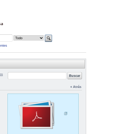
sa
entes
es
« Atrás