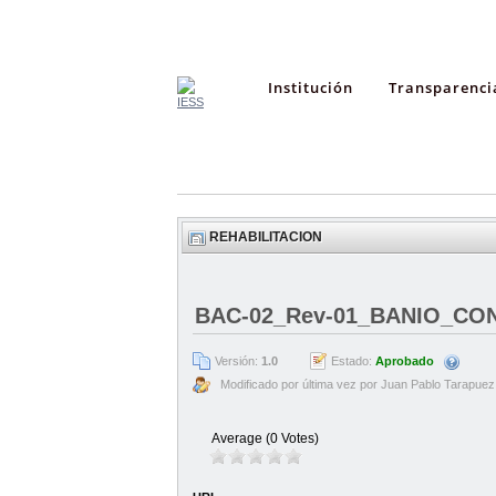
Institución
Transparenci
REHABILITACION
BAC-02_Rev-01_BANIO_CO
Versión:
1.0
Estado:
Aprobado
Modificado por última vez por Juan Pablo Tarapuez
Average (0 Votes)