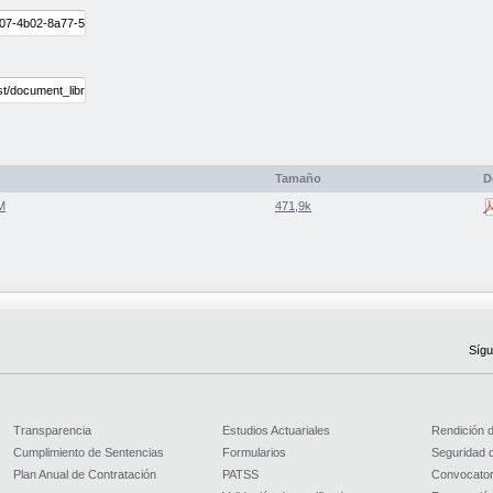
Tamaño
D
M
471,9k
Sígu
Transparencia
Estudios Actuariales
Rendición 
Cumplimiento de Sentencias
Formularios
Seguridad d
Plan Anual de Contratación
PATSS
Convocator