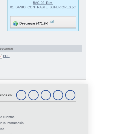
BAC-02_Rev-
01_BANIO_CONTRASTE_SUPERIORES.pdf
Descargar (471,9k)
escargar
PDF
enos en:
de cuentas
e la Información
ias