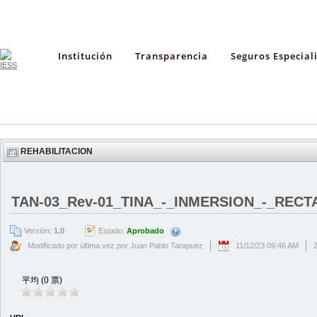
Institución
Transparencia
Seguros Especial
REHABILITACION
TAN-03_Rev-01_TINA_-_INMERSION_-_REC
Versión:
1.0
Estado:
Aprobado
Modificado por última vez por Juan Pablo Tarapuez
11/12/23 09:46 AM
平均 (0 票)