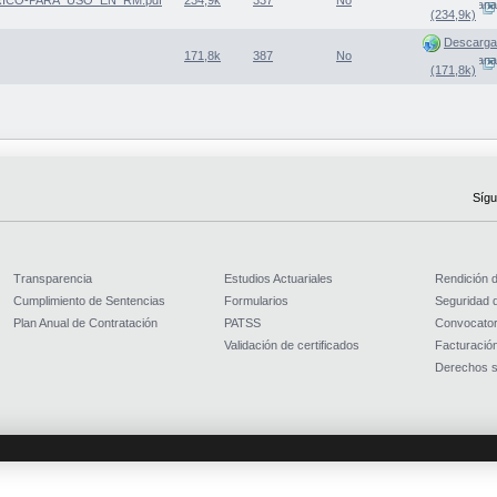
(Abre una nueva ventana
(234,9k)
Descarga
171,8k
387
No
(Abre una nueva ventana
(171,8k)
Sígu
Transparencia
Estudios Actuariales
Rendición 
Cumplimiento de Sentencias
Formularios
Seguridad d
Plan Anual de Contratación
PATSS
Convocator
Validación de certificados
Facturación
Derechos s