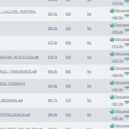
(Abre una nueva ventana
(479,5k)
Descarga
1 A 2 LPM - PORTATIL-
482,5k
429
No
(Abre una nueva ventana
(482,5k)
Descarga
290,2k
422
No
(Abre una nueva ventana
(290,2k)
Descarga
473,2k
839
No
(Abre una nueva ventana
(473,2k)
Descarga
NACION - ALTO FLUJO.pdf
478,7k
508
No
(Abre una nueva ventana
(478,7k)
Descarga
RICO - TRANSPORTE.pdf
494,0k
605
No
(Abre una nueva ventana
(494,0k)
Descarga
RICO- CUIDADOS
493,8k
833
No
(Abre una nueva ventana
(493,8k)
Descarga
 NEONATAL.pdf
487,7k
473
No
(Abre una nueva ventana
(487,7k)
Descarga
TA FRECUENCIA.pdf
489,3k
543
No
(Abre una nueva ventana
(489,3k)
Descarga
RICO-PARA_USO_EN_RM.pdf
234,9k
337
No