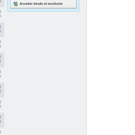
)
Acceder desde el escritorio
r
)
r
)
r
)
r
)
r
)
r
)
r
)
r
)
r