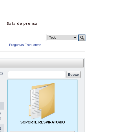
Sala de prensa
Preguntas Frecuentes
es
r
)
SOPORTE RESPIRATORIO
r