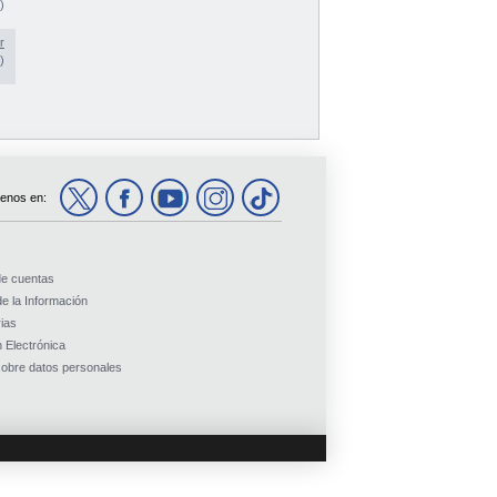
)
r
)
enos en:
de cuentas
e la Información
ias
 Electrónica
obre datos personales