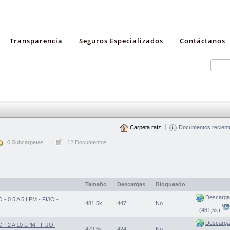
Transparencia
Seguros Especializados
Contáctanos
Carpeta raíz
Documentos recient
0 Subcarpetas
12 Documentos
Tamaño
Descargas
Bloqueado
Descarga
0.5 A 5 LPM - FIJO -
481,5k
447
No
(Abre una nueva ventana
(481,5k)
Descarga
2 A 10 LPM - FIJO-
479,5k
424
No