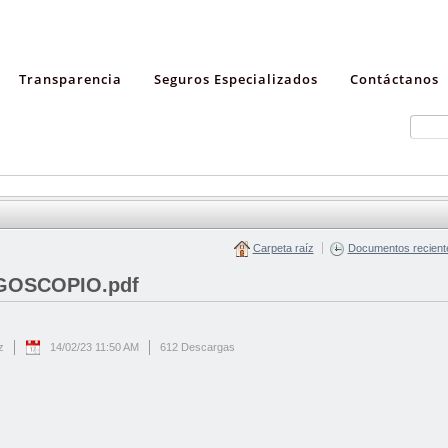
Transparencia
Seguros Especializados
Contáctanos
Carpeta raíz
Documentos recient
NGOSCOPIO.pdf
z
14/02/23 11:50 AM
612 Descargas