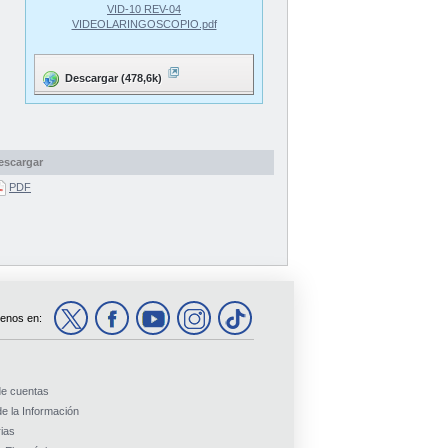
VID-10 REV-04
VIDEOLARINGOSCOPIO.pdf
Descargar (478,6k)
escargar
PDF
enos en:
de cuentas
e la Información
ias