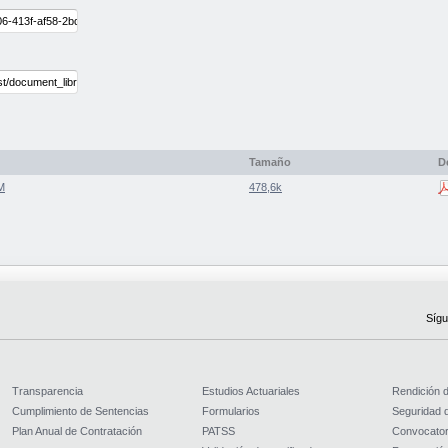
Tamaño
D
M
478,6k
Sígu
Transparencia
Estudios Actuariales
Rendición 
Cumplimiento de Sentencias
Formularios
Seguridad d
Plan Anual de Contratación
PATSS
Convocator