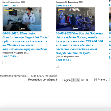
E
Ibarra, 8 de agosto de 2026
Guayaquil, 07 de agosto de 2026
L
Leer mas »
Leer mas »
06-08-2026/ El Instituto
06-08-2026/ Gestión del Gobierno
0
Ecuatoriano de Seguridad Social
del presidente Noboa permite
i
optimiza sus servicios médicos
incorporar cerca de USD 700.000
m
en Chimborazo con la
en insumos para atender a
t
adquisición de equipos médicos
pacientes con fracturas en el
e
Riobamba, 6 agosto de...
Hospital del Sur de Quito
c
Leer mas »
Quito, 06 de agosto de 2026
L
Leer mas »
Mostrando el intervalo 1 - 6 de 5.006 resultados.
Resultados por página 6
Primero
Página
de 835