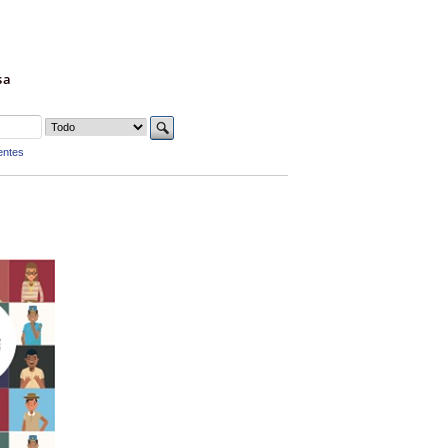
sa
entes